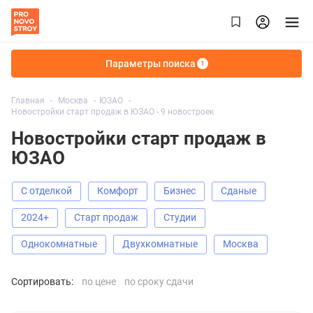
Параметры поиска
1
Главная
Москва
ЮЗАО
Новостройки старт продаж в ЮЗАО - 9 новостроек
Новостройки старт продаж в
ЮЗАО
С отделкой
Комфорт
Бизнес
Сданые
2024+
старт продаж
Студии
Однокомнатные
Двухкомнатные
Москва
Сортировать:
по цене
по сроку сдачи