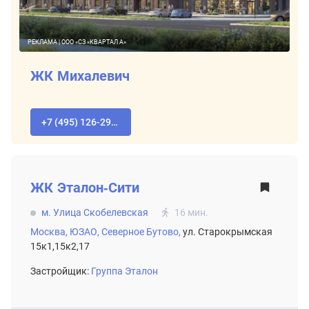
РЕКЛАМА | ООО «СЗ «КВАРТАЛ А»
ЖК Михалевич
+7 (495) 126-29-78
ВТОРИЧНЫЙ РЫНОК
ЖК
Эталон-Сити
м. Улица Скобелевская
16 мин.
Москва,
ЮЗАО,
Северное Бутово,
ул. Старокрымская
15к1,15к2,17
Застройщик:
Группа Эталон