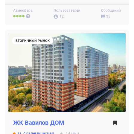
Атмосфера
Пользователей
Сообщений
12
95
ВТОРИЧНЫЙ РЫНОК
ЖК
Вавилов ДОМ
м. Академическая
14 мин.