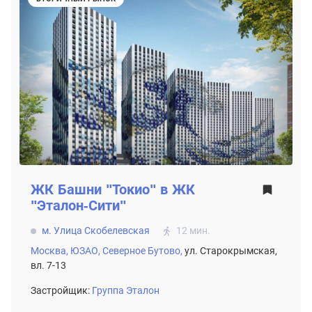
ЖК
Башни "Токио" в ЖК
"Эталон-Сити"
м. Улица Скобелевская
12 мин.
Москва,
ЮЗАО,
Северное Бутово,
ул. Старокрымская,
вл. 7-13
Застройщик:
Группа Эталон