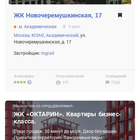
ЖК
Новочеремушкинская, 17
м. Академическая
9 мин.
Москва,
ЮЗАО,
Академический,
ул.
Новочеремушкинская, д. 17
Застройщик:
Ingrad
Атмосфера
Пользователей
Сообщений
197
7328
РЕКЛАМА | ООО «СЗ «ГОРОД ДЕВЕЛОПМЕНТ»
ЖК «ОКТАРИН». Квартиры бизнес-
класса.
Старт продаж. 30 минут до моря. Двор без машин.
Приватная территория. Панорамные виды.