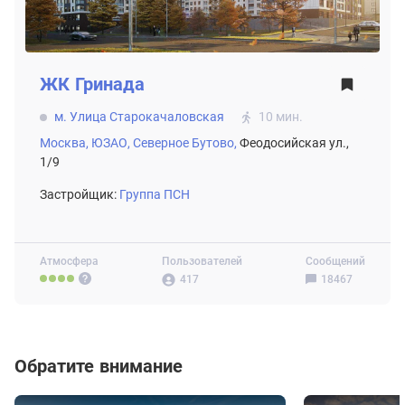
ЖК
Гринада
м. Улица Старокачаловская
10 мин.
Москва,
ЮЗАО,
Северное Бутово,
Феодосийская ул.,
1/9
Застройщик:
Группа ПСН
Атмосфера
Пользователей
Сообщений
417
18467
Обратите внимание