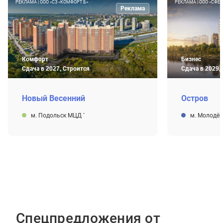
РЕКЛАМА | ООО «СЗ «КОМФОРТ Б»
РЕКЛАМА | ООО «СФЕР
Реклама
Комфорт
Бизнес
Сдача в 2027, Строится
Сдача в 2029,
Новый Весенний
Остров
м. Подольск МЦД
`
м. Молодё
Спецпредложения от