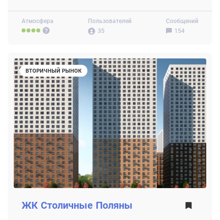
Атмосфера
Пользователей
Сообщений
35
154
ВТОРИЧНЫЙ РЫНОК
ЖК
Столичные Поляны