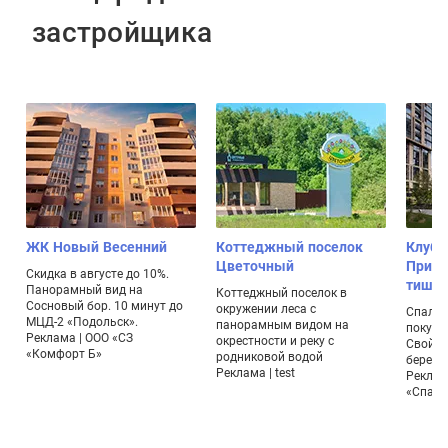
застройщика
ЖК Новый Весенний
Коттеджный поселок
Клубн
Цветочный
Прима
Скидка в августе до 10%.
тиши
Панорамный вид на
Коттеджный поселок в
Сосновый бор. 10 минут до
окружении леса с
Спальн
МЦД-2 «Подольск».
панорамным видом на
покупк
Реклама | ООО «СЗ
окрестности и реку с
Свой э
«Комфорт Б»
родниковой водой
берего
Реклама | test
Реклам
«Спарт