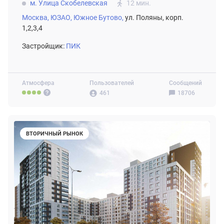
м. Улица Скобелевская
12 мин.
Москва,
ЮЗАО,
Южное Бутово,
ул. Поляны, корп.
1,2,3,4
Застройщик:
ПИК
Атмосфера
Пользователей
Сообщений
461
18706
ВТОРИЧНЫЙ РЫНОК