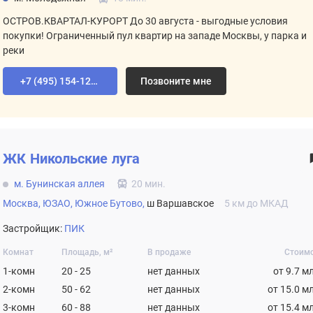
ОСТРОВ.КВАРТАЛ-КУРОРТ До 30 августа - выгодные условия
покупки! Ограниченный пул квартир на западе Москвы, у парка и
реки
+7 (495) 154-12-80
Позвоните мне
ЖК
Никольские луга
м. Бунинская аллея
20 мин.
Москва,
ЮЗАО,
Южное Бутово,
ш Варшавское
5 км до МКАД
Застройщик:
ПИК
Комнат
Площадь, м²
В продаже
Стоим
1-комн
20 - 25
нет данных
от 9.7 м
2-комн
50 - 62
нет данных
от 15.0 м
3-комн
60 - 88
нет данных
от 15.4 м