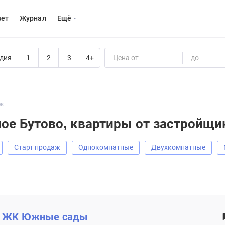
вет
Журнал
Eщё
дия
1
2
3
4+
Цена от
до
ек
ое Бутово, квартиры от застройщи
старт продаж
Однокомнатные
Двухкомнатные
ЖК
Южные сады