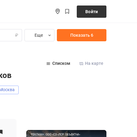
Войти
Еще
Показать 6
₽
Списком
На карте
ков
Москва
РЕКЛАМА | ООО «СЗ «ЛСР. ОБЪЕКТ-М»