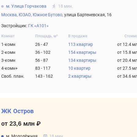
м. Улица Горчакова
18 мин.
Москва,
ЮЗАО,
Южное Бутово,
улица Бартеневская, 16
Застройщик:
ГК «А101»
Комнат
Площадь, м²
В продаже
Стоим
1-комн
26 - 47
113 квартир
от 12.4 м
2-комн
36 - 102
154 квартиры
от 15.8 м
3-комн
56 - 87
134 квартиры
от 20.4 м
4-комн+
83 - 117
10 квартир
от 27.5 м
Своб. план.
143 - 162
2 квартиры
от 34.6 м
ЖК Остров
от 23,6 млн ₽
м. Молодёжная
18 мин.