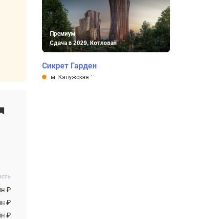
Премиум
Сдача в 2029, Котлован
Сикрет Гарден
м. Калужская
`
ость
лн ₽
лн ₽
лн ₽