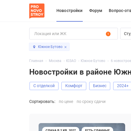
Новостройки
Форум
Вопрос-от
Сту
1
Южное Бутово
Главная
Москва
ЮЗАО
Южное Бутово
6 новостро
Новостройки в районе Южн
С отделкой
Комфорт
Бизнес
2024+
Сортировать:
по цене
по сроку сдачи
СДАЧА В 2 КВ. 2027
ЕСТЬ СДАННЫЕ