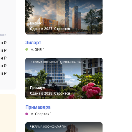
Бизнес
Сдача в 2027, Строится
ость
Зиларт
лн ₽
м. ЗИЛ
`
лн ₽
лн ₽
РЕКЛАМА | ООО «СЗ «СТАДИОН «СПАРТАК»
лн ₽
лн ₽
Премиум
Сдача в 2028, Строится
Примавера
м. Спартак
`
РЕКЛАМА | ООО «СЗ «ЛАРГО»