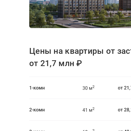
ЖК Ever (Эвер)
от 21,7 млн
₽
Цены на квартиры от за
от 21,7 млн ₽
2
1-комн
от 21
30 м
2
2-комн
от 28
41 м
2