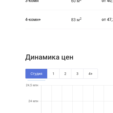
3-комн
от 40
60 м
2
4-комн+
от 47
83 м
Динамика цен
Студия
1
2
3
4+