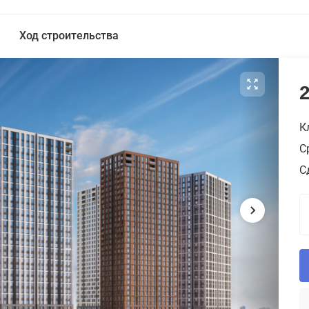
Ход строительства
К
С
С