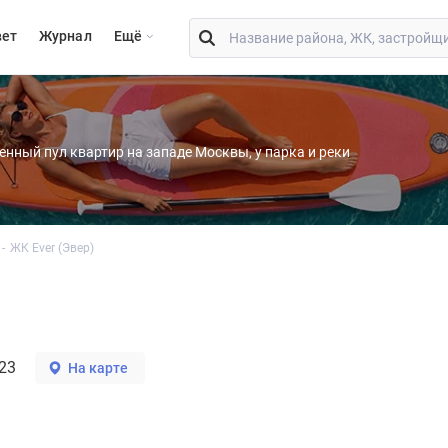
вет
Журнал
Eщё
енный пул квартир на западе Москвы, у парка и реки
ЖК Ever (Эвер)
23
На карте