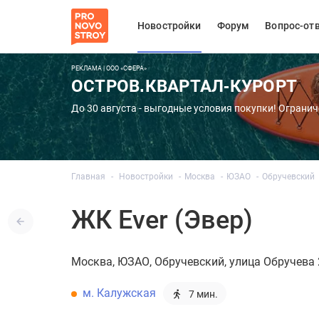
Новостройки
Форум
Вопрос-от
РЕКЛАМА | ООО «СФЕРА»
ОСТРОВ.КВАРТАЛ-КУРОРТ
До 30 августа - выгодные условия покупки! Огранич
Главная
Новостройки
Москва
ЮЗАО
Обручевский
ЖК Ever (Эвер)
Москва
ЮЗАО
Обручевский
улица Обручева 
м. Калужская
7 мин.