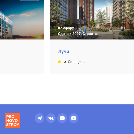
Комфорт
ся
Сдача в 2027, Строится
Лучи
м. Солнцево