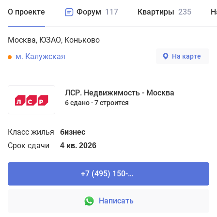
О проекте
Форум
117
Квартиры
235
Н
Москва
ЮЗАО
Коньково
м. Калужская
На карте
ЛСР. Недвижимость - Москва
6 сдано
7 строится
Класс жилья
бизнес
Срок сдачи
4 кв. 2026
+7 (495) 150-90-61
Написать