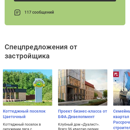
117 сообщений
Спецпредложения от
застройщика
Коттеджный поселок
Проект бизнес-класса от
Семейн
Цветочный
БФА-Девелопмент
квартал
Рассроч
Коттеджный поселок в
Клубный дом «Дуалист».
строите
окружении леса с
Всего 96 квартир редких