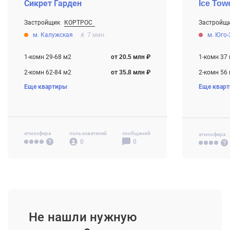
Сикрет Гарден
Ice Tow
Застройщик
КОРТРОС
Застройщ
От 20.5 млн ₽
От 26.0 мл
м. Калужская
7 мин.
м. Юго
Котлован
Строится
1-комн 29-68 м2
от 20.5 млн ₽
1-комн 37
2-комн 62-84 м2
от 35.8 млн ₽
2-комн 56
Еще квартиры
Еще квар
3-комн 81-122 м2
от 43.4 млн ₽
3-комн 86
4-комн+ 109 м2
от 58.0 млн ₽
атмосфера
пользователей
сообщений
атмосфера
0
0
Не нашли нужную