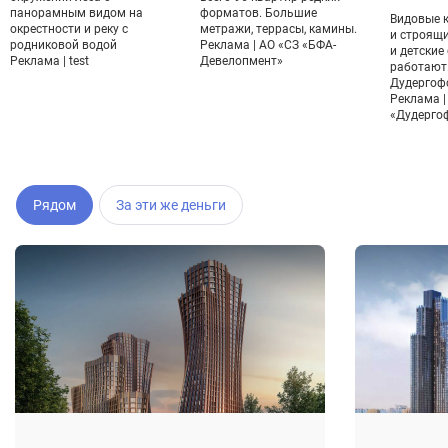
панорамным видом на
форматов. Большие
Видовые 
окрестности и реку с
метражи, террасы, камины.
и строящ
родниковой водой
Реклама | АО «СЗ «БФА-
и детские
Реклама | test
Девелопмент»
работают.
Дудергофс
Реклама |
«Дудерго
Рядом
За эти же деньги