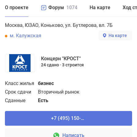
О проекте
Форум
1074
На карте
Ход с
Москва
ЮЗАО
Коньково
ул. Бутлерова, вл. 7Б
м. Калужская
На карте
Концерн "КРОСТ"
24 сдано
3 строится
Класс жилья
бизнес
Срок сдачи
Вторичный рынок
Сданные
Есть
+7 (495) 150-90-61
Написать