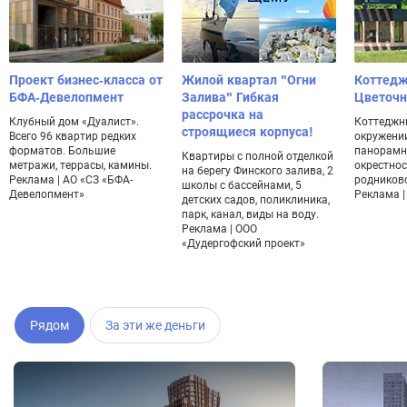
Проект бизнес-класса от
Жилой квартал "Огни
Коттедж
БФА-Девелопмент
Залива" Гибкая
Цветоч
рассрочка на
Клубный дом «Дуалист».
Коттеджн
строящиеся корпуса!
Всего 96 квартир редких
окружении
форматов. Большие
панорамн
Квартиры с полной отделкой
метражи, террасы, камины.
окрестнос
на берегу Финского залива, 2
Реклама | АО «СЗ «БФА-
родников
школы с бассейнами, 5
Девелопмент»
Реклама | 
детских садов, поликлиника,
парк, канал, виды на воду.
Реклама | ООО
«Дудергофский проект»
Рядом
За эти же деньги