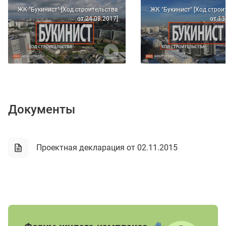
ЖК "Букинист" [Ход строительства
ЖК "Букинист" [Ход строи
от 24.08.2017]
от 13
Документы
Проектная декларация от 02.11.2015