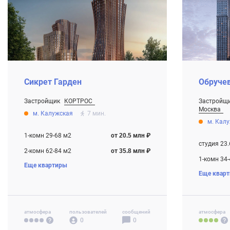
Сикрет Гарден
Обручев
Застройщик
КОРТРОС
Застройщ
От 20.5 млн ₽
Москва
м. Калужская
7 мин.
Котлован
От 22.5 мл
м. Кал
Строится
1-комн 29-68 м2
от 20.5 млн ₽
студия 23.
2-комн 62-84 м2
от 35.8 млн ₽
1-комн 34-
Еще квартиры
3-комн 81-122 м2
от 43.4 млн ₽
Еще квар
2-комн 52.
4-комн+ 109 м2
от 58.0 млн ₽
3-комн 90.
атмосфера
пользователей
сообщений
атмосфера
0
0