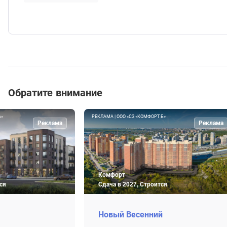
Обратите внимание
А»
РЕКЛАМА | ООО «СЗ «КОМФОРТ Б»
Реклама
Реклама
Комфорт
ся
Сдача в 2027, Строится
Новый Весенний