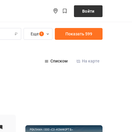
Войти
Еще
Показать 599
₽
1
Списком
На карте
РЕКЛАМА | ООО «СЗ «КОМФОРТ Б»