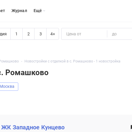
вет
Журнал
Eщё
дия
1
2
3
4+
Цена от
до
 Ромашково
Новостройки с отделкой в с. Ромашково - 1 новостройка
с. Ромашково
Москва
ЖК
Западное Кунцево