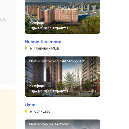
КАД
Комфорт
Сдача в 2027, Строится
Новый Весенний
м. Подольск МЦД
`
РЕКЛАМА | АО «СЗ «ЛСР. НЕДВИЖИМОСТЬ-М»
Комфорт
Сдача в 2027, Строится
Лучи
м. Солнцево
`
РЕКЛАМА | ООО «СЗ «КВАРТАЛ А»