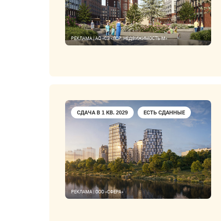
РЕКЛАМА | АО «СЗ «ЛСР. НЕДВИЖИМОСТЬ-М»
СДАЧА В 1 КВ. 2029
ЕСТЬ СДАННЫЕ
РЕКЛАМА | ООО «СФЕРА»