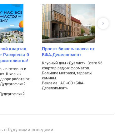
лой квартал
Проект бизнес-класса от
Поселок ко
» Рассрочка 0
БФА-Девелопмент
дуплексов 
троительства!
Клубный дом «Дуалист». Всего 96
Уникальная нах
квартир редких форматов.
мечтает жить 
ры в готовых и
Большие метражи, террасы,
комфортабель
ах. Школы и
камины.
живописном м
 дворе работают.
Реклама | АО «СЗ «БФА-
– Дудергофский
Девелопмент»
«Дудергофский
сь с будущими соседями.