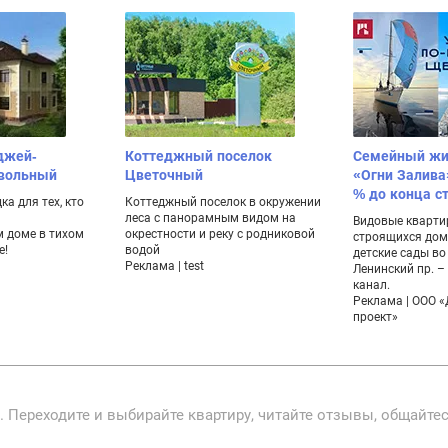
джей-
Коттеджный поселок
Семейный жи
ивольный
Цветочный
«Огни Залива
% до конца с
а для тех, кто
Коттеджный поселок в окружении
леса с панорамным видом на
Видовые кварти
 доме в тихом
окрестности и реку с родниковой
строящихся дом
е!
водой
детские сады во
Реклама | test
Ленинский пр. 
канал.
Реклама | ООО 
проект»
. Переходите и выбирайте квартиру, читайте отзывы, общайте