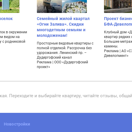
оселок
Семейный жилой квартал
Проект бизне
«Огни Залива». Скидки
БФА-Девелоп
многодетным семьям и
лок в окружении
Клубный дом «Ду
молодоженам!
ым видом на
квартир редких
у с родниковой
Большие метраж
Просторные видовые квартиры с
камины.
полной отделкой. Рассрочка без
Реклама | АО «С
удорожания. Ленинский пр. –
Девелопмент»
Дудергофский канал
Реклама | ООО «Дудергофский
проект»
ая. Переходите и выбирайте квартиру, читайте отзывы, обща
Новостройки