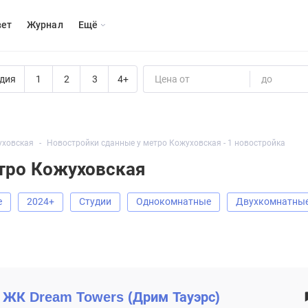
вет
Журнал
Eщё
дия
1
2
3
4+
Цена от
до
уховская
Новостройки сданные у метро Кожуховская - 1 новостройка
тро Кожуховская
е
2024+
Студии
Однокомнатные
Двухкомнатны
ЖК
Dream Towers (Дрим Тауэрс)