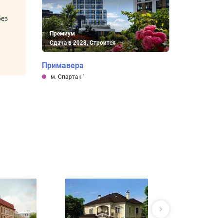
без
Премиум
Сдача в 2028, Строится
Примавера
м. Спартак
`