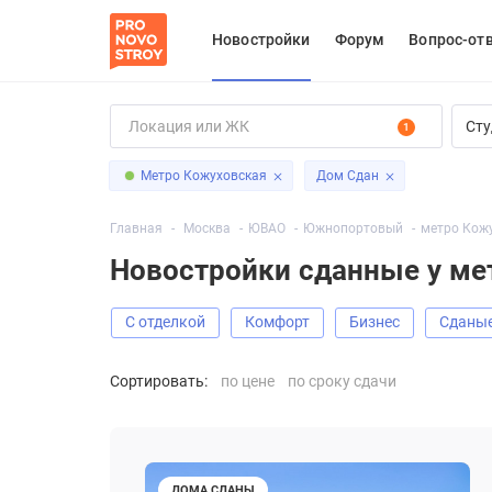
Новостройки
Форум
Вопрос-от
Сту
1
Метро Кожуховская
Дом Сдан
Главная
Москва
ЮВАО
Южнопортовый
метро Кож
Новостройки сданные у ме
С отделкой
Комфорт
Бизнес
Сданы
Сортировать:
по цене
по сроку сдачи
ДОМА СДАНЫ