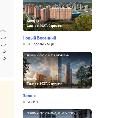
Комфорт
Сдача в 2027, Строится
ость
Новый Весенний
лн ₽
м. Подольск МЦД
`
лн ₽
лн ₽
РЕКЛАМА | ООО «СЗ «ЛСР. ОБЪЕКТ-М»
лн ₽
Бизнес
Сдача в 2027, Строится
Зиларт
м. ЗИЛ
`
РЕКЛАМА | ООО «СЗ «СТАДИОН «СПАРТАК»