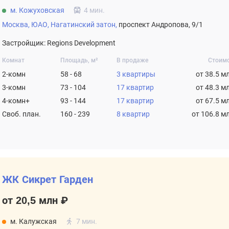
м. Кожуховская
4 мин.
Москва,
ЮАО,
Нагатинский затон,
проспект Андропова, 9/1
Застройщик: Regions Development
Комнат
Площадь, м²
В продаже
Стоим
2-комн
58 - 68
3 квартиры
от 38.5 м
3-комн
73 - 104
17 квартир
от 48.3 м
4-комн+
93 - 144
17 квартир
от 67.5 м
Своб. план.
160 - 239
8 квартир
от 106.8 м
ЖК Сикрет Гарден
от 20,5 млн ₽
м. Калужская
7 мин.