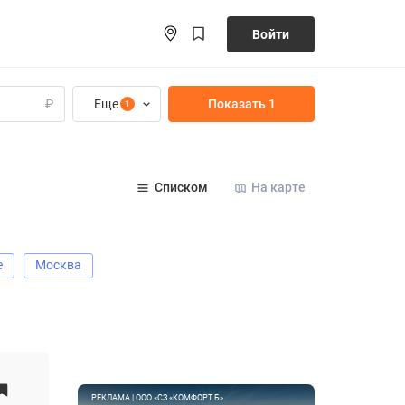
Войти
Еще
Показать 1
₽
1
Списком
На карте
е
Москва
РЕКЛАМА | ООО «СЗ «КОМФОРТ Б»