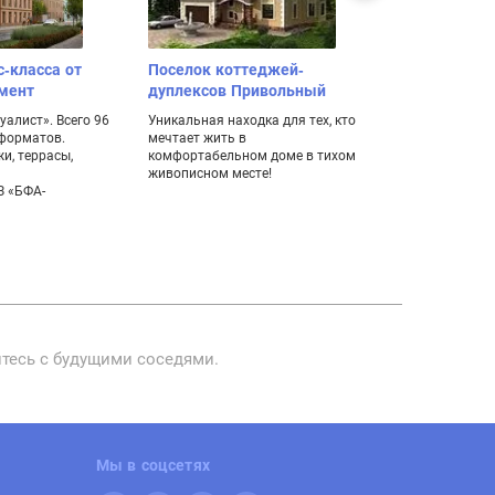
с-класса от
Поселок коттеджей-
Коттеджный
мент
дуплексов Привольный
Цветочный
алист». Всего 96
Уникальная находка для тех, кто
Коттеджный по
 форматов.
мечтает жить в
леса с панор
и, террасы,
комфортабельном доме в тихом
окрестности и
живописном месте!
водой
З «БФА-
Реклама | test
йтесь с будущими соседями.
Мы в соцсетях