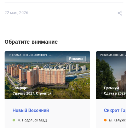
22 мая, 2026
Обратите внимание
РЕКЛАМА | ООО «СЗ «КОМФОРТ Б»
РЕКЛАМА | ООО «СЗ «
Реклама
Комфорт
Премиум
Сдача в 2027, Строится
Сдача в 2029,
Новый Весенний
Сикрет Га
м. Подольск МЦД
м. Калужск