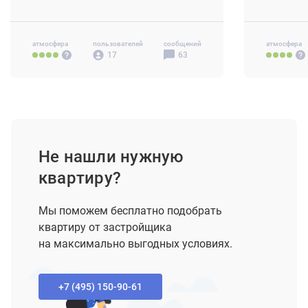
3-комн 54.
атмосфера
пользователей
сообщений
атмосфера
17
63
Не нашли нужную
квартиру?
Мы поможем бесплатно подобрать
квартиру от застройщика
на максимально выгодных условиях.
+7 (495) 150-90-61‬