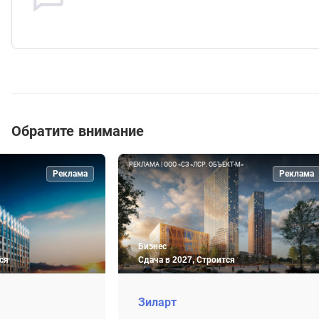
Обратите внимание
РЕКЛАМА | ООО «СЗ «ЛСР. ОБЪЕКТ-М»
Реклама
Реклама
Бизнес
ся
Сдача в 2027, Строится
Зиларт