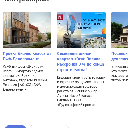
Проект бизнес-класса от
Семейный жилой
Поселок
БФА-Девелопмент
квартал «Огни Залива»
дуплекс
Рассрочка 0 % до конца
Клубный дом «Дуалист».
Уникальна
строительства!
Всего 96 квартир редких
кто мечта
форматов. Большие
комфорта
Видовые квартиры в готовых
метражи, террасы, камины.
тихом жи
и строящихся домах. Школы
Реклама | АО «СЗ «БФА-
и детские сады во дворе
Девелопмент»
работают. Ленинский пр. –
Дудергофский канал.
Реклама | ООО
«Дудергофский проект»