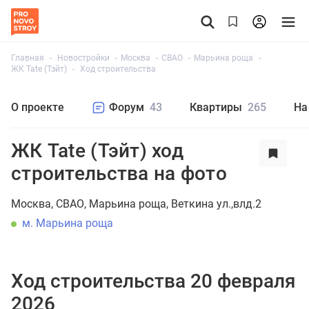
Главная
Новостройки
Москва
СВАО
Марьина роща
ЖК Tate (Тэйт)
Ход строительства
О проекте
Форум
43
Квартиры
265
На
ЖК Tate (Тэйт) ход
строительства на фото
Москва
СВАО
Марьина роща
Веткина ул.,влд.2
м. Марьина роща
Ход строительства 20 февраля
2026