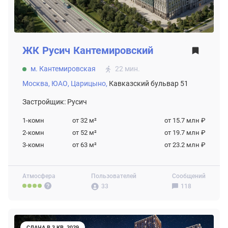
ЖК
Русич Кантемировский
м. Кантемировская
22 мин.
Москва,
ЮАО,
Царицыно,
Кавказский бульвар 51
Застройщик: Русич
1-комн
от 32
м²
от 15.7 млн ₽
2-комн
от 52
м²
от 19.7 млн ₽
3-комн
от 63
м²
от 23.2 млн ₽
Атмосфера
Пользователей
Сообщений
33
118
СДАЧА В 3 КВ. 2029