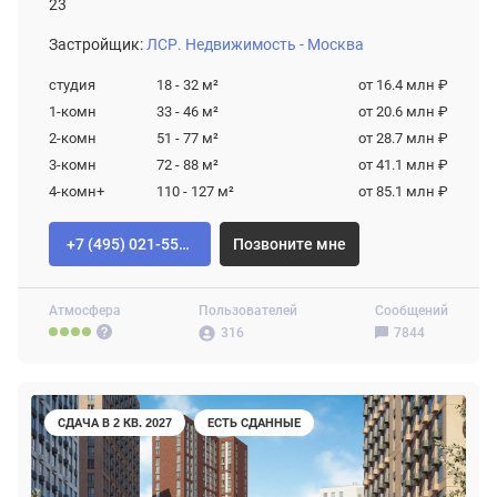
23
Застройщик:
ЛСР. Недвижимость - Москва
студия
18 - 32
м²
от 16.4 млн ₽
1-комн
33 - 46
м²
от 20.6 млн ₽
2-комн
51 - 77
м²
от 28.7 млн ₽
3-комн
72 - 88
м²
от 41.1 млн ₽
4-комн+
110 - 127
м²
от 85.1 млн ₽
+7 (495) 021-55-92
Позвоните мне
Атмосфера
Пользователей
Сообщений
316
7844
СДАЧА В 2 КВ. 2027
ЕСТЬ СДАННЫЕ