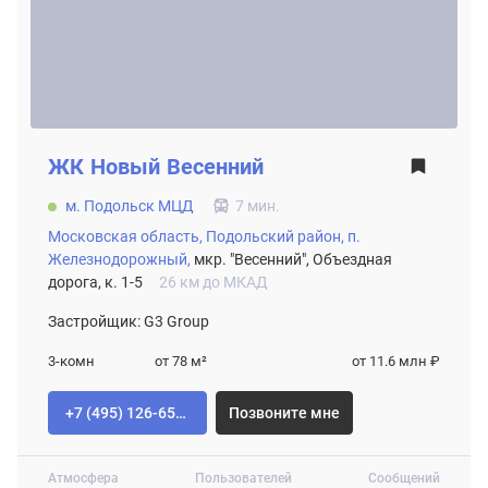
ЖК
Новый Весенний
м. Подольск МЦД
7 мин.
Московская область,
Подольский район,
п.
Железнодорожный,
мкр. "Весенний", Объездная
дорога, к. 1-5
26 км до МКАД
Застройщик: G3 Group
3-комн
от 78
м²
от 11.6 млн ₽
+7 (495) 126-65-04
Позвоните мне
Атмосфера
Пользователей
Сообщений