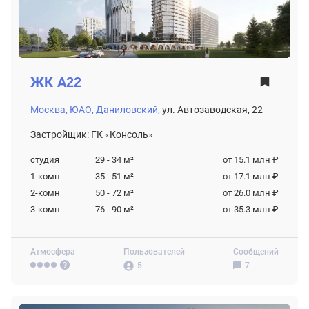
ЖК
А22
Москва,
ЮАО,
Даниловский,
ул. Автозаводская, 22
Застройщик: ГК «Консоль»
студия
29 - 34
м²
от 15.1 млн ₽
1-комн
35 - 51
м²
от 17.1 млн ₽
2-комн
50 - 72
м²
от 26.0 млн ₽
3-комн
76 - 90
м²
от 35.3 млн ₽
Атмосфера
Пользователей
Сообщений
5
7