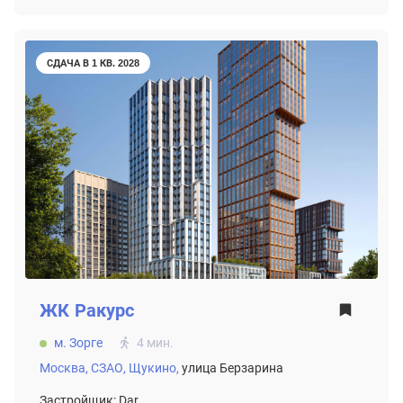
СДАЧА В 1 КВ. 2028
ЖК
Ракурс
м. Зорге
4 мин.
Москва,
СЗАО,
Щукино,
улица Берзарина
Застройщик: Dar