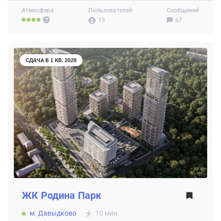
Атмосфера
Пользователей
Сообщений
19
67
СДАЧА В 1 КВ. 2028
ЖК
Родина Парк
м. Давыдково
10 мин.