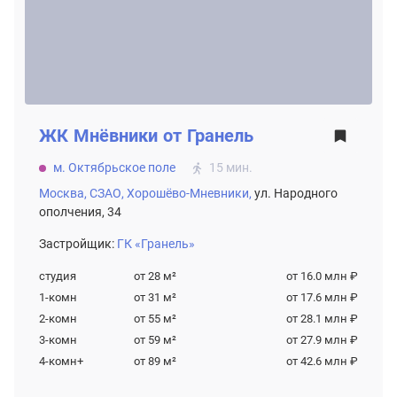
ЖК
Мнёвники от Гранель
м. Октябрьское поле
15 мин.
Москва,
СЗАО,
Хорошёво-Мневники,
ул. Народного
ополчения, 34
Застройщик:
ГК «Гранель»
студия
от 28
м²
от 16.0 млн ₽
1-комн
от 31
м²
от 17.6 млн ₽
2-комн
от 55
м²
от 28.1 млн ₽
3-комн
от 59
м²
от 27.9 млн ₽
4-комн+
от 89
м²
от 42.6 млн ₽