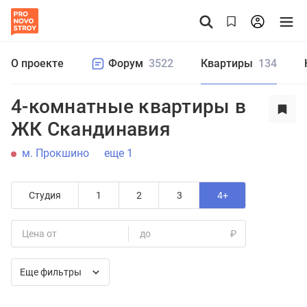
О проекте
Форум
3522
Квартиры
134
4-комнатные квартиры в
ЖК Скандинавия
м. Прокшино
еще 1
Студия
1
2
3
4+
Цена от
до
₽
Еще фильтры