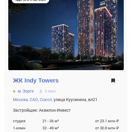
ЖК
Indy Towers
м. Зорге
6 мин.
Москва,
САО,
Сокол,
улица Куусинена, вл21
Застройщик: Аквилон-Инвест
студия
21 - 36
м²
от 23.1 млн ₽
1-комн
32 - 49
м²
от 30.8 млн ₽