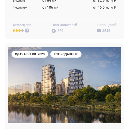
3-комн
от 64
м²
от 32.9 млн ₽
4-комн+
от 106
м²
от 46.6 млн ₽
Атмосфера
Пользователей
Сообщений
220
3548
СДАЧА В 1 КВ. 2029
ЕСТЬ СДАННЫЕ