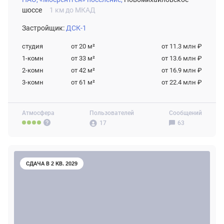
шоссе
1 км до МКАД
Застройщик:
ДСК-1
студия
от 20
м²
от 11.3 млн ₽
1-комн
от 33
м²
от 13.6 млн ₽
2-комн
от 42
м²
от 16.9 млн ₽
3-комн
от 61
м²
от 22.4 млн ₽
Атмосфера
Пользователей
Сообщений
17
63
СДАЧА В 2 КВ. 2029