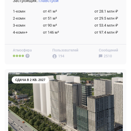
Застройщик:
Главстрой
1-комн
от 41
м²
от 28.1 млн ₽
2-комн
от 51
м²
от 29.5 млн ₽
3-комн
от 90
м²
от 53.4 млн ₽
4-комн+
от 146
м²
от 97.4 млн ₽
Атмосфера
Пользователей
Сообщений
194
2510
СДАЧА В 2 КВ. 2027