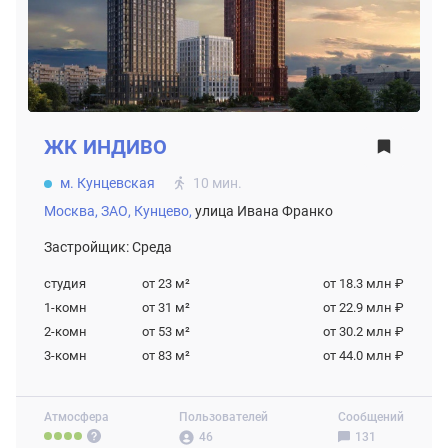
ЖК
ИНДИВО
м. Кунцевская
10 мин.
Москва,
ЗАО,
Кунцево,
улица Ивана Франко
Застройщик: Среда
студия
от 23
м²
от 18.3 млн ₽
1-комн
от 31
м²
от 22.9 млн ₽
2-комн
от 53
м²
от 30.2 млн ₽
3-комн
от 83
м²
от 44.0 млн ₽
Атмосфера
Пользователей
Сообщений
46
131