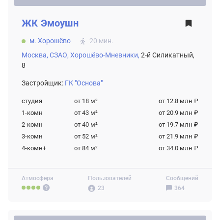
ЖК
Эмоушн
м. Хорошёво
20 мин.
Москва,
СЗАО,
Хорошёво-Мневники,
2-й Силикатный,
8
Застройщик:
ГК "Основа"
студия
от 18
м²
от 12.8 млн ₽
1-комн
от 43
м²
от 20.9 млн ₽
2-комн
от 40
м²
от 19.7 млн ₽
3-комн
от 52
м²
от 21.9 млн ₽
4-комн+
от 84
м²
от 34.0 млн ₽
Атмосфера
Пользователей
Сообщений
23
364