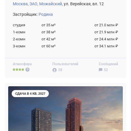
Москва,
ЗАО,
Можайский,
ул. Верейская, вл. 12
Застройщик:
Родина
студия
от 35
м²
от 21.0 млн ₽
1-комн
от 38
м²
от 21.9 млн ₽
2-комн
от 42
м²
от 24.4 млн ₽
3-комн
от 60
м²
от 34.1 млн ₽
Атмосфера
Пользователей
Сообщений
28
52
СДАЧА В 4 КВ. 2027