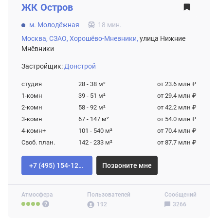
ЖК
Остров
м. Молодёжная
18 мин.
Москва,
СЗАО,
Хорошёво-Мневники,
улица Нижние
Мнёвники
Застройщик:
Донстрой
студия
28 - 38
м²
от 23.6 млн ₽
1-комн
39 - 51
м²
от 29.4 млн ₽
2-комн
58 - 92
м²
от 42.2 млн ₽
3-комн
67 - 147
м²
от 54.0 млн ₽
4-комн+
101 - 540
м²
от 70.4 млн ₽
Своб. план.
142 - 233
м²
от 87.7 млн ₽
+7 (495) 154-12-80
Позвоните мне
Атмосфера
Пользователей
Сообщений
192
3266