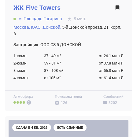
ЖК
Five Towers
м. Площадь Гагарина
8 мин.
Москва,
ЮАО,
Донской,
5-й Донской проезд, 21, корп.
6
Застройщик: ООО СЗ 5 ДОНСКОЙ
1-комн
37 - 49
м²
от 26.1 млн ₽
2-комн
59 - 81
м²
от 37.8 млн ₽
3-комн
87 - 108
м²
от 56.8 млн ₽
4-комн+
от 105
м²
от 61.4 млн ₽
Атмосфера
Пользователей
Сообщений
126
3202
СДАЧА В 4 КВ. 2026
ЕСТЬ СДАННЫЕ