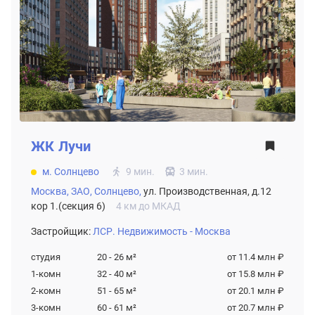
ЖК
Лучи
м. Солнцево
9 мин.
3 мин.
Москва,
ЗАО,
Солнцево,
ул. Производственная, д.12
кор 1.(секция 6)
4 км до МКАД
Застройщик:
ЛСР. Недвижимость - Москва
студия
20 - 26
м²
от 11.4 млн ₽
1-комн
32 - 40
м²
от 15.8 млн ₽
2-комн
51 - 65
м²
от 20.1 млн ₽
3-комн
60 - 61
м²
от 20.7 млн ₽