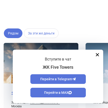
Рядом
За эти же деньги
Вступите в чат
ЖК Five Towers
Перейти в Telegram
Перейти в MAX
Зиларт
А22
Застройщик
ЛСР. Недвижимость -
Застройщ
От 15.1 мл
Москва