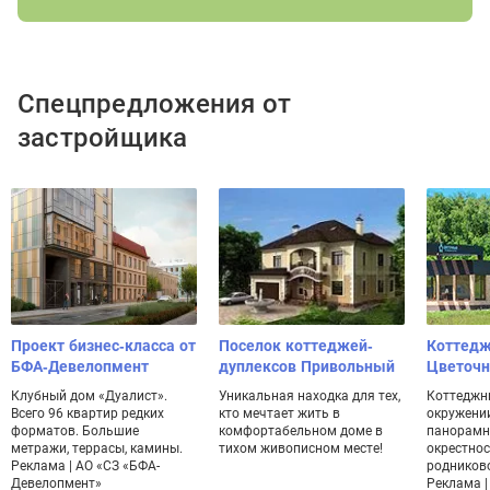
Спецпредложения от
застройщика
Проект бизнес-класса от
Поселок коттеджей-
Коттедж
БФА-Девелопмент
дуплексов Привольный
Цветоч
Клубный дом «Дуалист».
Уникальная находка для тех,
Коттеджн
Всего 96 квартир редких
кто мечтает жить в
окружении
форматов. Большие
комфортабельном доме в
панорамн
метражи, террасы, камины.
тихом живописном месте!
окрестнос
Реклама | АО «СЗ «БФА-
родников
Девелопмент»
Реклама | 