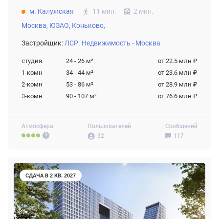
м. Калужская
11 мин.
2 мин.
Москва,
ЮЗАО,
Коньково,
Застройщик:
ЛСР. Недвижимость - Москва
студия
24 - 26
м²
от 22.5 млн ₽
1-комн
34 - 44
м²
от 23.6 млн ₽
2-комн
53 - 86
м²
от 28.9 млн ₽
3-комн
90 - 107
м²
от 76.6 млн ₽
Атмосфера
Пользователей
Сообщений
32
117
СДАЧА В 2 КВ. 2027