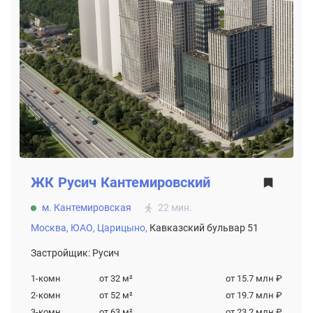
ЖК
Русич Кантемировский
м. Кантемировская
22 мин.
Москва,
ЮАО,
Царицыно,
Кавказский бульвар 51
Застройщик: Русич
1-комн
от 32
м²
от 15.7 млн ₽
2-комн
от 52
м²
от 19.7 млн ₽
3-комн
от 63
м²
от 23.2 млн ₽