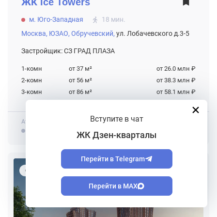
ЖК
Ice Towers
м. Юго-Западная
18 мин.
Москва,
ЮЗАО,
Обручевский,
ул. Лобачевского д.3-5
Застройщик: СЗ ГРАД ПЛАЗА
1-комн
от 37
м²
от 26.0 млн ₽
2-комн
от 56
м²
от 38.3 млн ₽
3-комн
от 86
м²
от 58.1 млн ₽
Вступите в чат
Атмосфера
Пользователей
Сообщений
ЖК Дзен-кварталы
Перейти в Telegram
СДАЧА В 4 КВ. 2029
Перейти в MAX