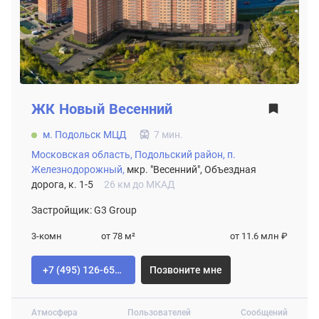
ЖК
Новый Весенний
м. Подольск МЦД
7 мин.
Московская область,
Подольский район,
п.
Железнодорожный,
мкр. "Весенний", Объездная
дорога, к. 1-5
26 км до МКАД
Застройщик: G3 Group
3-комн
от 78
м²
от 11.6 млн ₽
+7 (495) 126-65-04
Позвоните мне
Атмосфера
Пользователей
Сообщений