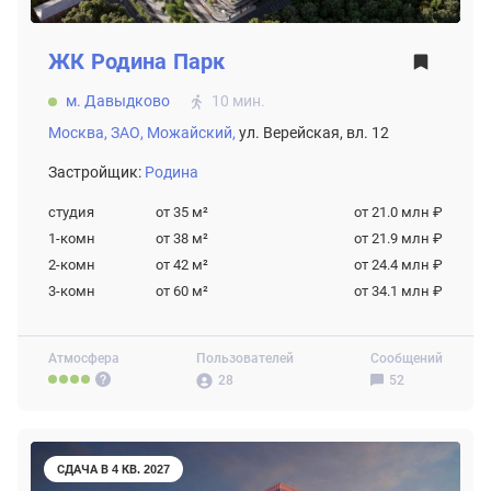
ЖК
Родина Парк
м. Давыдково
10 мин.
Москва,
ЗАО,
Можайский,
ул. Верейская, вл. 12
Застройщик:
Родина
студия
от 35
м²
от 21.0 млн ₽
1-комн
от 38
м²
от 21.9 млн ₽
2-комн
от 42
м²
от 24.4 млн ₽
3-комн
от 60
м²
от 34.1 млн ₽
Атмосфера
Пользователей
Сообщений
28
52
СДАЧА В 4 КВ. 2027