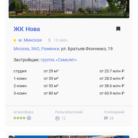
ЖК
Нова
м. Минская
16 мин.
Москва,
ЗАО,
Раменки,
ул. Братьев Фонченко, 19
Застройщик:
группа «Самолет»
студия
от 29
м²
от 23.7 млн ₽
1-комн
от 35
м²
от 28.0 млн ₽
2-комн
от 53
м²
от 38.6 млн ₽
3-комн
от 80
м²
от 60.9 млн ₽
Атмосфера
Пользователей
Сообщений
12
28