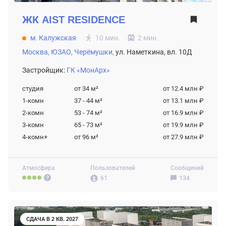
ЖК
AIST RESIDENCE
м. Калужская
10 мин.
2 мин.
Москва,
ЮЗАО,
Черёмушки,
ул. Наметкина, вл. 10Д
Застройщик:
ГК «МонАрх»
студия
от 34
м²
от 12.4 млн ₽
1-комн
37 - 44
м²
от 13.1 млн ₽
2-комн
53 - 74
м²
от 16.9 млн ₽
3-комн
65 - 73
м²
от 19.9 млн ₽
4-комн+
от 96
м²
от 27.9 млн ₽
Атмосфера
Пользователей
Сообщений
61
134
СДАЧА В 2 КВ. 2027