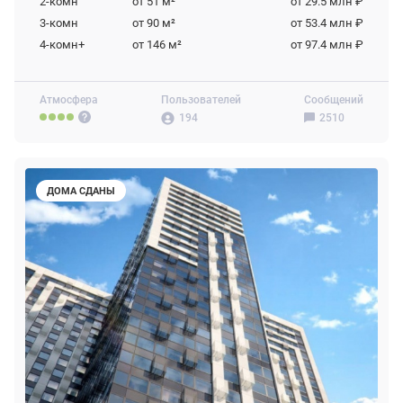
2-комн
от 51
м²
от 29.5 млн ₽
3-комн
от 90
м²
от 53.4 млн ₽
4-комн+
от 146
м²
от 97.4 млн ₽
Атмосфера
Пользователей
Сообщений
194
2510
ДОМА СДАНЫ