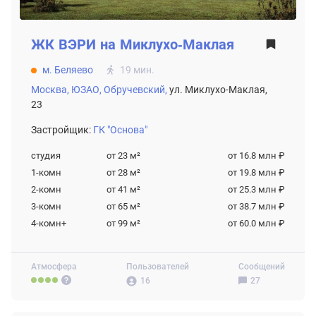
ЖК
ВЭРИ на Миклухо-Маклая
м. Беляево
19 мин.
Москва,
ЮЗАО,
Обручевский,
ул. Миклухо-Маклая,
23
Застройщик:
ГК "Основа"
студия
от 23
м²
от 16.8 млн ₽
1-комн
от 28
м²
от 19.8 млн ₽
2-комн
от 41
м²
от 25.3 млн ₽
3-комн
от 65
м²
от 38.7 млн ₽
4-комн+
от 99
м²
от 60.0 млн ₽
Атмосфера
Пользователей
Сообщений
16
27