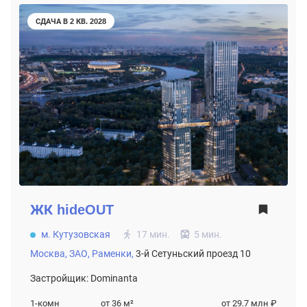
СДАЧА В 2 КВ. 2028
ЖК
hideOUT
м. Кутузовская
17 мин.
5 мин.
Москва,
ЗАО,
Раменки,
3-й Сетуньский проезд 10
Застройщик: Dominanta
1-комн
от 36
м²
от 29.7 млн ₽