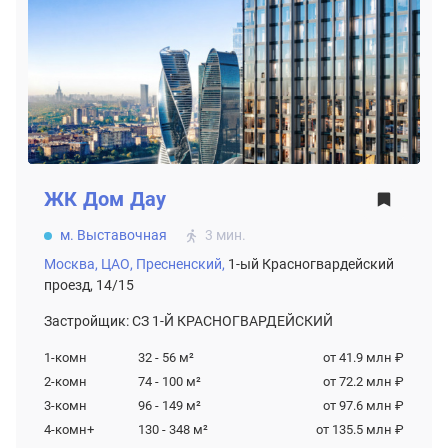
ЖК
Дом Дау
м. Выставочная
3 мин.
Москва,
ЦАО,
Пресненский,
1-ый Красногвардейский
проезд, 14/15
Застройщик: СЗ 1-Й КРАСНОГВАРДЕЙСКИЙ
1-комн
32 - 56
м²
от 41.9 млн ₽
2-комн
74 - 100
м²
от 72.2 млн ₽
3-комн
96 - 149
м²
от 97.6 млн ₽
4-комн+
130 - 348
м²
от 135.5 млн ₽