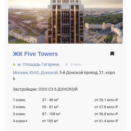
ЖК
Five Towers
м. Площадь Гагарина
8 мин.
Москва,
ЮАО,
Донской,
5-й Донской проезд, 21, корп.
6
Застройщик: ООО СЗ 5 ДОНСКОЙ
1-комн
37 - 49
м²
от 26.1 млн ₽
2-комн
59 - 81
м²
от 37.8 млн ₽
3-комн
87 - 108
м²
от 56.8 млн ₽
4-комн+
от 105
м²
от 61.4 млн ₽