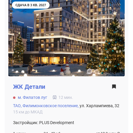
СДАЧА В 3 КВ. 2027
ЖК
Детали
м. Филатов луг
12 мин.
ТАО,
Филимонковское поселение,
ул. Харлампиева, 32
15 км до МКАД
Застройщик: PLUS Development