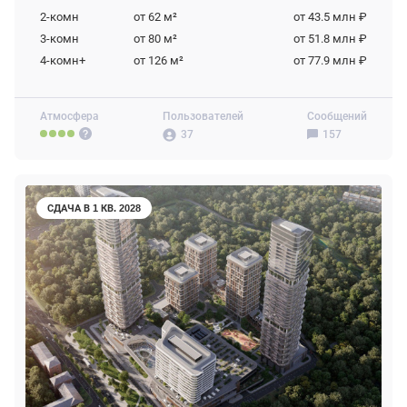
2-комн
от 62
м²
от 43.5 млн ₽
3-комн
от 80
м²
от 51.8 млн ₽
4-комн+
от 126
м²
от 77.9 млн ₽
Атмосфера
Пользователей
Сообщений
37
157
СДАЧА В 1 КВ. 2028