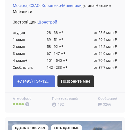
Москва,
СЗАО,
Хорошёво-Мневники,
улица Нижние
Мнёвники
Застройщик:
Донстрой
студия
28 - 38
м²
от 23.6 млн ₽
1-комн
39 - 51
м²
от 29.4 млн ₽
2-комн
58 - 92
м²
от 42.2 млн ₽
3-комн
67 - 147
м²
от 54.0 млн ₽
4-комн+
101 - 540
м²
от 70.4 млн ₽
Своб. план.
142 - 233
м²
от 87.7 млн ₽
+7 (495) 154-12-80
Позвоните мне
Атмосфера
Пользователей
Сообщений
192
3266
СДАЧА В 3 КВ. 2029
ЕСТЬ СДАННЫЕ