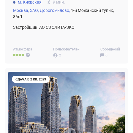
м. Киевская
9 мин.
Москва,
ЗАО,
Дорогомилово,
1-й Можайский тупик,
8Ас1
Застройщик: АО СЗ ЭЛИТА-ЭКО
Атмосфера
Пользователей
Сообщений
2
6
СДАЧА В 2 КВ. 2029