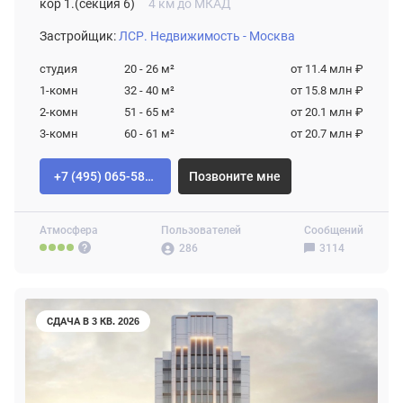
кор 1.(секция 6)
4 км до МКАД
Застройщик:
ЛСР. Недвижимость - Москва
студия
20 - 26
м²
от 11.4 млн ₽
1-комн
32 - 40
м²
от 15.8 млн ₽
2-комн
51 - 65
м²
от 20.1 млн ₽
3-комн
60 - 61
м²
от 20.7 млн ₽
+7 (495) 065-58-92
Позвоните мне
Атмосфера
Пользователей
Сообщений
286
3114
СДАЧА В 3 КВ. 2026