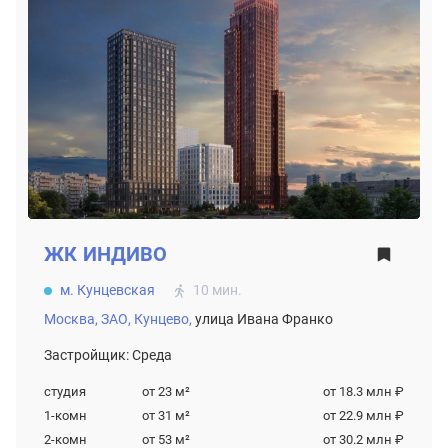
ЖК
ИНДИВО
м. Кунцевская
10 мин.
Москва,
ЗАО,
Кунцево,
улица Ивана Франко
Застройщик: Среда
студия
от 23
м²
от 18.3 млн ₽
1-комн
от 31
м²
от 22.9 млн ₽
2-комн
от 53
м²
от 30.2 млн ₽