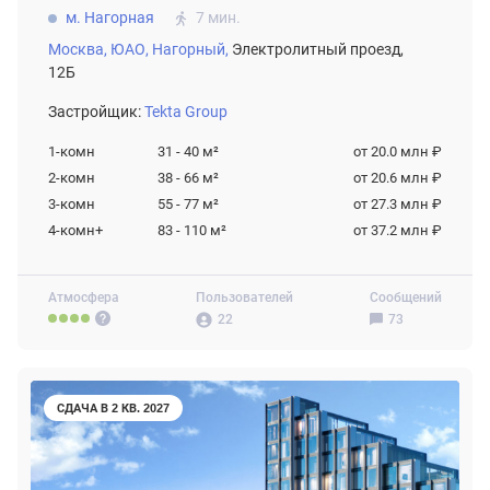
м. Нагорная
7 мин.
Москва,
ЮАО,
Нагорный,
Электролитный проезд,
12Б
Застройщик:
Tekta Group
1-комн
31 - 40
м²
от 20.0 млн ₽
2-комн
38 - 66
м²
от 20.6 млн ₽
3-комн
55 - 77
м²
от 27.3 млн ₽
4-комн+
83 - 110
м²
от 37.2 млн ₽
Атмосфера
Пользователей
Сообщений
22
73
СДАЧА В 2 КВ. 2027