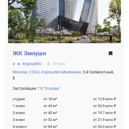
ЖК
Эмоушн
м. Хорошёво
20 мин.
Москва,
СЗАО,
Хорошёво-Мневники,
2-й Силикатный,
8
Застройщик:
ГК "Основа"
студия
от 18
м²
от 12.8 млн ₽
1-комн
от 43
м²
от 20.9 млн ₽
2-комн
от 40
м²
от 19.7 млн ₽
3-комн
от 52
м²
от 21.9 млн ₽
4-комн+
от 84
м²
от 34.0 млн ₽