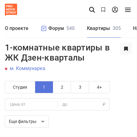
О проекте
Форум
540
Квартиры
305
Н
1-комнатные квартиры в
ЖК Дзен-кварталы
м. Коммунарка
Студия
1
2
3
4+
Цена от
до
₽
Еще фильтры