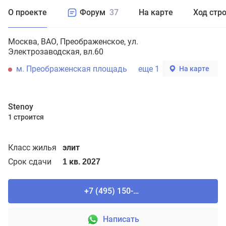
О проекте
Форум
37
На карте
Ход стр
Москва
ВАО
Преображенское
ул.
Электрозаводская, вл.60
м. Преображенская площадь
еще 1
На карте
Stenoy
1 строится
Класс жилья
элит
Срок сдачи
1 кв. 2027
+7 (495) 150-90-61
Написать