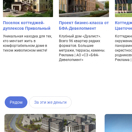
Поселок коттеджей-
Проект бизнес-класса от
Коттедж
дуплексов Привольный
БФА-Девелопмент
Цветоч
Уникальная находка для тех,
Клубный дом «Дуалист».
Коттеджн
кто мечтает жить в
Всего 96 квартир редких
окружении
комфортабельном доме в
форматов. Большие
панорамн
тихом живописном месте!
метражи, террасы, камины.
окрестнос
Реклама | АО «СЗ «БФА-
родников
Девелопмент»
Реклама | 
Рядом
За эти же деньги