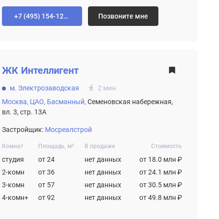
+7 (495) 154-12-80
Позвоните мне
ЖК
Интеллигент
м. Электрозаводская
2 мин.
Москва,
ЦАО,
Басманный,
Семеновская набережная,
вл. 3, стр. 13А
Застройщик:
Мосреалстрой
Комнат
Площадь, м²
В продаже
Стоимость
студия
от 24
нет данных
от 18.0 млн ₽
2-комн
от 36
нет данных
от 24.1 млн ₽
3-комн
от 57
нет данных
от 30.5 млн ₽
4-комн+
от 92
нет данных
от 49.8 млн ₽