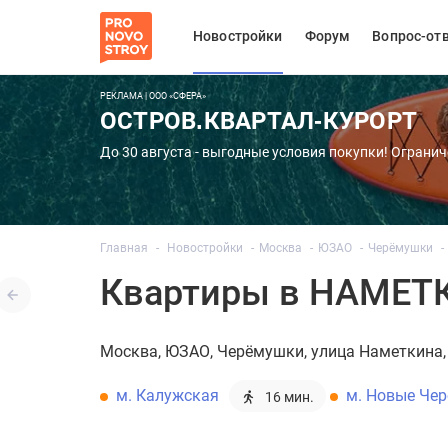
Новостройки
Форум
Вопрос-от
РЕКЛАМА | ООО «СФЕРА»
ОСТРОВ.КВАРТАЛ-КУРОРТ
До 30 августа - выгодные условия покупки! Огранич
Главная
Новостройки
Москва
ЮЗАО
Черёмушки
Квартиры в НАМЕТ
Москва
ЮЗАО
Черёмушки
улица Наметкина, 
м. Калужская
м. Новые Че
16 мин.