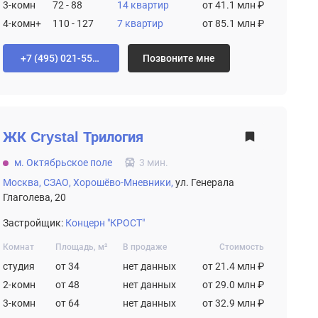
3-комн
72 - 88
14 квартир
от 41.1 млн ₽
4-комн+
110 - 127
7 квартир
от 85.1 млн ₽
+7 (495) 021-55-92
Позвоните мне
ЖК
Crystal Трилогия
м. Октябрьское поле
3 мин.
Москва,
СЗАО,
Хорошёво-Мневники,
ул. Генерала
Глаголева, 20
Застройщик:
Концерн "КРОСТ"
Комнат
Площадь, м²
В продаже
Стоимость
студия
от 34
нет данных
от 21.4 млн ₽
2-комн
от 48
нет данных
от 29.0 млн ₽
3-комн
от 64
нет данных
от 32.9 млн ₽