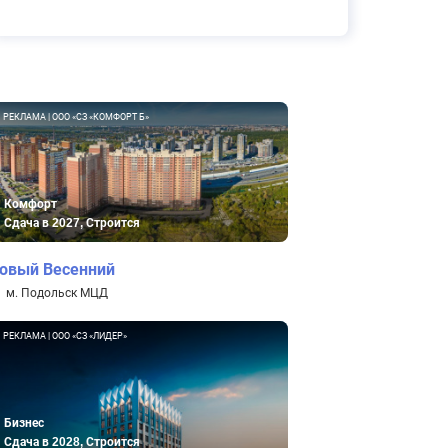
РЕКЛАМА | ООО «СЗ «КОМФОРТ Б»
Комфорт
Сдача в 2027, Строится
овый Весенний
м. Подольск МЦД
РЕКЛАМА | ООО «СЗ «ЛИДЕР»
Бизнес
Сдача в 2028, Строится