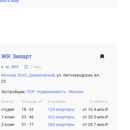
азать еще
ЖК
Зиларт
м. ЗИЛ
7 мин.
Москва,
ЮАО,
Даниловский,
ул. Автозаводская, вл.
23
Застройщик:
ЛСР. Недвижимость - Москва
Комнат
Площадь, м²
В продаже
Стоимость
студия
18 - 32
124 квартиры
от 16.4 млн ₽
1-комн
33 - 46
422 квартиры
от 20.5 млн ₽
2-комн
51 - 77
284 квартиры
от 28.7 млн ₽