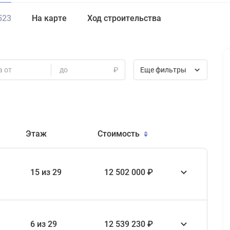
523
На карте
Ход строительства
а от
до
₽
Еще фильтры
Этаж
Стоимость
15 из 29
12 502 000 ₽
6 из 29
12 539 230 ₽