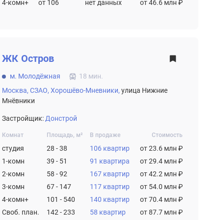
4-комн+
от 106
нет данных
от 46.6 млн ₽
ЖК
Остров
м. Молодёжная
18 мин.
Москва,
СЗАО,
Хорошёво-Мневники,
улица Нижние
Мнёвники
Застройщик:
Донстрой
Комнат
Площадь, м²
В продаже
Стоимость
студия
28 - 38
106 квартир
от 23.6 млн ₽
1-комн
39 - 51
91 квартира
от 29.4 млн ₽
2-комн
58 - 92
167 квартир
от 42.2 млн ₽
3-комн
67 - 147
117 квартир
от 54.0 млн ₽
4-комн+
101 - 540
140 квартир
от 70.4 млн ₽
Своб. план.
142 - 233
58 квартир
от 87.7 млн ₽