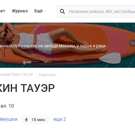
вет
Журнал
Eщё
енный пул квартир на западе Москвы, у парка и реки
НАМЕТКИН ТАУЭР
Квартиры
КИН ТАУЭР
вл. 10
рёмушки
еще 2
18 мин.