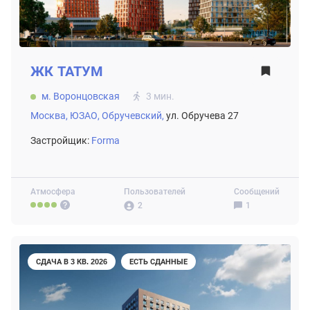
ЖК
ТАТУМ
м. Воронцовская
3 мин.
Москва,
ЮЗАО,
Обручевский,
ул. Обручева 27
Застройщик:
Forma
Атмосфера
Пользователей
Сообщений
2
1
СДАЧА В 3 КВ. 2026
ЕСТЬ СДАННЫЕ