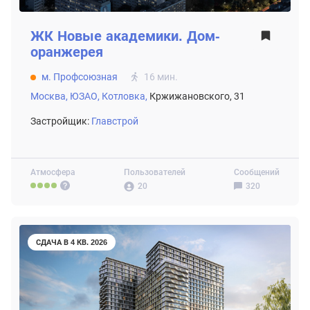
ЖК
Новые академики. Дом-
оранжерея
м. Профсоюзная
16 мин.
Москва,
ЮЗАО,
Котловка,
Кржижановского, 31
Застройщик:
Главстрой
Атмосфера
Пользователей
Сообщений
20
320
СДАЧА В 4 КВ. 2026