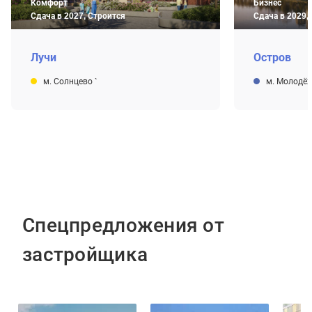
Комфорт
Бизнес
Сдача в 2027, Строится
Сдача в 2029,
Лучи
Остров
м. Солнцево
`
м. Молодё
Спецпредложения от
застройщика