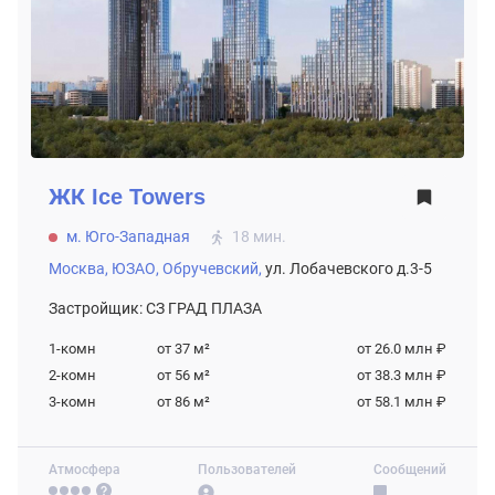
ЖК
Ice Towers
м. Юго-Западная
18 мин.
Москва,
ЮЗАО,
Обручевский,
ул. Лобачевского д.3-5
Застройщик: СЗ ГРАД ПЛАЗА
1-комн
от 37
м²
от 26.0 млн ₽
2-комн
от 56
м²
от 38.3 млн ₽
3-комн
от 86
м²
от 58.1 млн ₽
Атмосфера
Пользователей
Сообщений