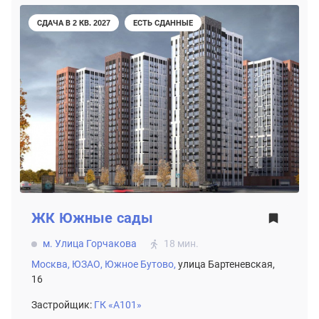
СДАЧА В 2 КВ. 2027
ЕСТЬ СДАННЫЕ
ЖК
Южные сады
м. Улица Горчакова
18 мин.
Москва,
ЮЗАО,
Южное Бутово,
улица Бартеневская,
16
Застройщик:
ГК «А101»