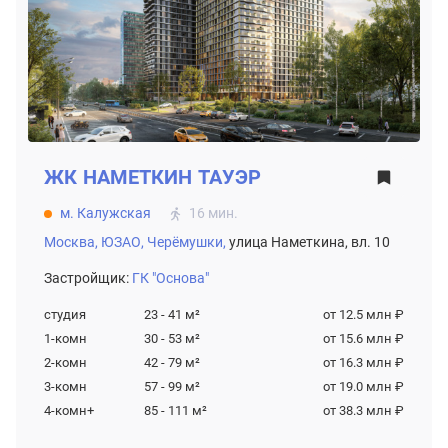
ЖК
НАМЕТКИН ТАУЭР
м. Калужская
16 мин.
Москва,
ЮЗАО,
Черёмушки,
улица Наметкина, вл. 10
Застройщик:
ГК "Основа"
студия
23 - 41
м²
от 12.5 млн ₽
1-комн
30 - 53
м²
от 15.6 млн ₽
2-комн
42 - 79
м²
от 16.3 млн ₽
3-комн
57 - 99
м²
от 19.0 млн ₽
4-комн+
85 - 111
м²
от 38.3 млн ₽