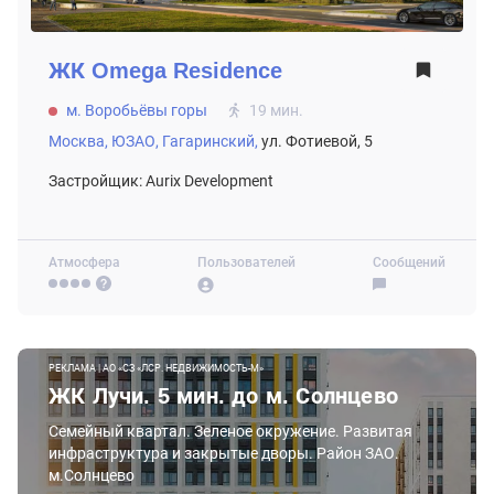
ЖК
Omega Residence
м. Воробьёвы горы
19 мин.
Москва,
ЮЗАО,
Гагаринский,
ул. Фотиевой, 5
Застройщик: Aurix Development
Атмосфера
Пользователей
Сообщений
РЕКЛАМА | АО «СЗ «ЛСР. НЕДВИЖИМОСТЬ-М»
ЖК Лучи. 5 мин. до м. Солнцево
Семейный квартал. Зеленое окружение. Развитая
инфраструктура и закрытые дворы. Район ЗАО.
м.Солнцево