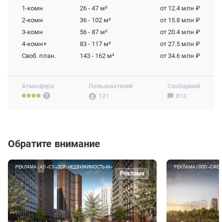
1-комн
26 - 47
м²
от 12.4 млн ₽
2-комн
36 - 102
м²
от 15.8 млн ₽
3-комн
56 - 87
м²
от 20.4 млн ₽
4-комн+
83 - 117
м²
от 27.5 млн ₽
Своб. план.
143 - 162
м²
от 34.6 млн ₽
Атмосфера
Пользователей
Сообщений
121
813
Обратите внимание
РЕКЛАМА | АО «СЗ «ЛСР. НЕДВИЖИМОСТЬ-М»
РЕКЛАМА | ООО «СФЕР
Реклама