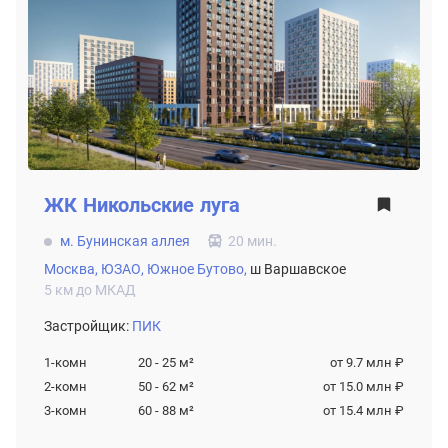
ЖК
Никольские луга
м. Бунинская аллея
20 мин.
Москва,
ЮЗАО,
Южное Бутово,
ш Варшавское
5 км до МКАД
Застройщик:
ПИК
1-комн
20 - 25
м²
от 9.7 млн ₽
2-комн
50 - 62
м²
от 15.0 млн ₽
3-комн
60 - 88
м²
от 15.4 млн ₽