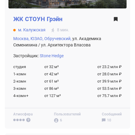
ЖК
СТОУН Грэйн
м. Калужская
8 мин.
Москва,
ЮЗАО,
Обручевский,
ул. Академика
Семенихина / ул. Архитектора Власова
Застройщик:
Stone Hedge
студия
от 32
м²
от 23.2 млн ₽
1-комн
от 42
м²
от 28.0 млн ₽
2-комн
от 61
м²
от 39.9 млн ₽
3-комн
от 86
м²
от 53.5 млн ₽
4-комн+
от 127
м²
от 75.7 млн ₽
Атмосфера
Пользователей
Сообщений
6
10