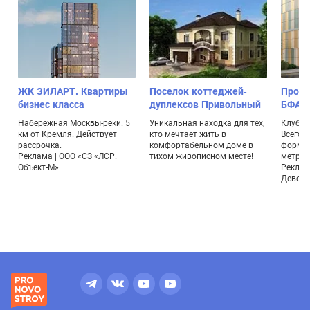
ЖК ЗИЛАРТ. Квартиры
Поселок коттеджей-
Проек
бизнес класса
дуплексов Привольный
БФА-Д
Набережная Москвы-реки. 5
Уникальная находка для тех,
Клубны
км от Кремля. Действует
кто мечтает жить в
Всего 
рассрочка.
комфортабельном доме в
формат
Реклама | ООО «СЗ «ЛСР.
тихом живописном месте!
метраж
Объект-М»
Реклам
Девело