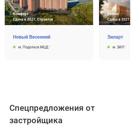
Комфорт
Бизнес
Сдача в 2027, Строится
Сдача в 2027,
Новый Весенний
Зиларт
м. Подольск МЦД
`
м. ЗИЛ
`
Спецпредложения от
застройщика