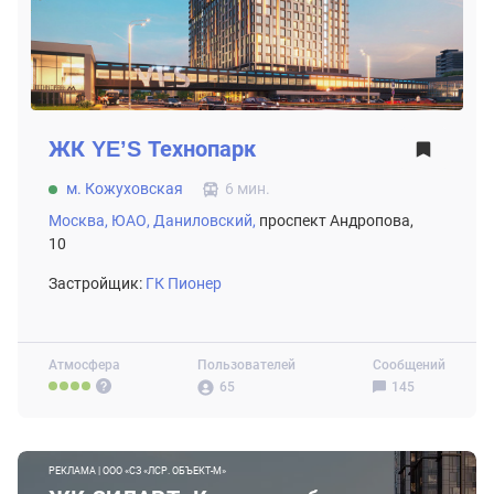
ЖК
YE’S Технопарк
м. Кожуховская
6 мин.
Москва,
ЮАО,
Даниловский,
проспект Андропова,
10
Застройщик:
ГК Пионер
Атмосфера
Пользователей
Сообщений
65
145
РЕКЛАМА | ООО «СЗ «ЛСР. ОБЪЕКТ-М»