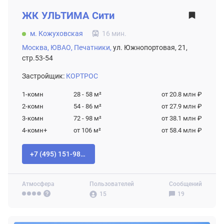
ЖК
УЛЬТИМА Сити
м. Кожуховская
16 мин.
Москва,
ЮВАО,
Печатники,
ул. Южнопортовая, 21,
стр.53-54
Застройщик:
КОРТРОС
1-комн
28 - 58
м²
от 20.8 млн ₽
2-комн
54 - 86
м²
от 27.9 млн ₽
3-комн
72 - 98
м²
от 38.1 млн ₽
4-комн+
от 106
м²
от 58.4 млн ₽
+7 (495) 151-98-94
Атмосфера
Пользователей
Сообщений
15
19