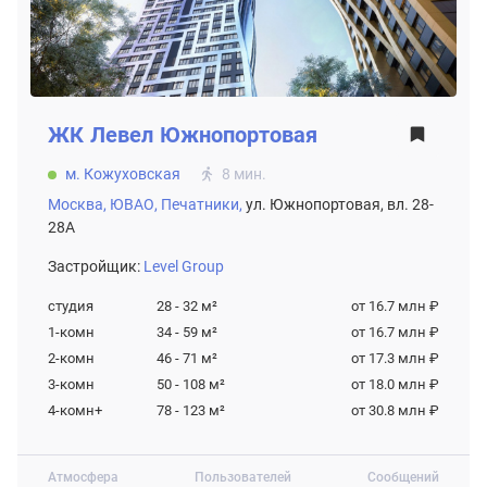
ЖК
Левел Южнопортовая
м. Кожуховская
8 мин.
Москва,
ЮВАО,
Печатники,
ул. Южнопортовая, вл. 28-
28А
Застройщик:
Level Group
студия
28 - 32
м²
от 16.7 млн ₽
1-комн
34 - 59
м²
от 16.7 млн ₽
2-комн
46 - 71
м²
от 17.3 млн ₽
3-комн
50 - 108
м²
от 18.0 млн ₽
4-комн+
78 - 123
м²
от 30.8 млн ₽
Атмосфера
Пользователей
Сообщений