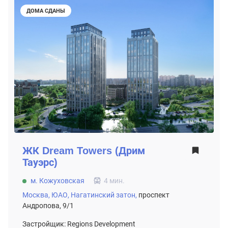
ДОМА СДАНЫ
ЖК
Dream Towers (Дрим
Тауэрс)
м. Кожуховская
4 мин.
Москва,
ЮАО,
Нагатинский затон,
проспект
Андропова, 9/1
Застройщик: Regions Development