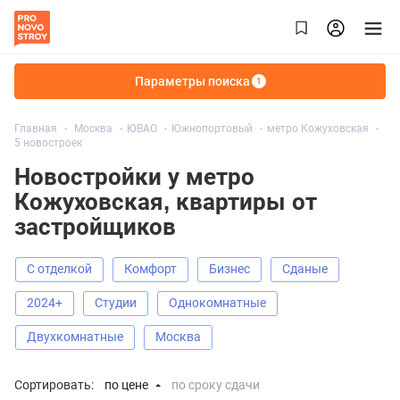
Параметры поиска
1
Главная
Москва
ЮВАО
Южнопортовый
метро Кожуховская
5 новостроек
Новостройки у метро
Кожуховская, квартиры от
застройщиков
С отделкой
Комфорт
Бизнес
Сданые
2024+
Студии
Однокомнатные
Двухкомнатные
Москва
Сортировать:
по цене
по сроку сдачи