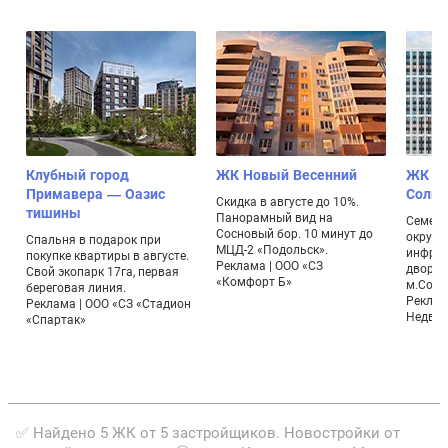
Клубный город
ЖК Новый Весенний
ЖК Лу
Примавера — Оазис
Солнц
Скидка в августе до 10%.
тишины
Панорамный вид на
Семейн
Сосновый бор. 10 минут до
окруже
Спальня в подарок при
МЦД-2 «Подольск».
инфрас
покупке квартиры в августе.
Реклама | ООО «СЗ
дворы.
Свой экопарк 17га, первая
«Комфорт Б»
м.Солн
береговая линия.
Реклам
Реклама | ООО «СЗ «Стадион
Недви
«Спартак»
✅ Найдено 5 ЖК от 5 застройщиков. Новостройки от