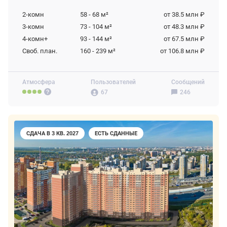
2-комн
58 - 68
м²
от 38.5 млн ₽
3-комн
73 - 104
м²
от 48.3 млн ₽
4-комн+
93 - 144
м²
от 67.5 млн ₽
Своб. план.
160 - 239
м²
от 106.8 млн ₽
Атмосфера
Пользователей
Сообщений
67
246
СДАЧА В 3 КВ. 2027
ЕСТЬ СДАННЫЕ