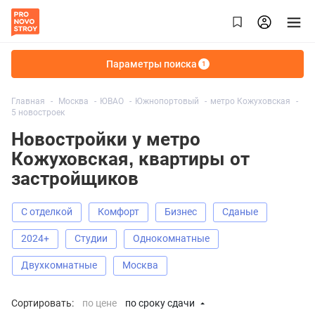
Параметры поиска
1
Главная
Москва
ЮВАО
Южнопортовый
метро Кожуховская
5 новостроек
Новостройки у метро
Кожуховская, квартиры от
застройщиков
С отделкой
Комфорт
Бизнес
Сданые
2024+
Студии
Однокомнатные
Двухкомнатные
Москва
Сортировать:
по цене
по сроку сдачи