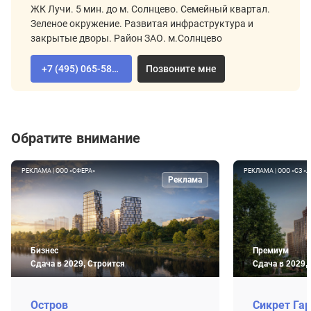
ЖК Лучи. 5 мин. до м. Солнцево. Семейный квартал.
Зеленое окружение. Развитая инфраструктура и
закрытые дворы. Район ЗАО. м.Солнцево
+7 (495) 065-58-92
Позвоните мне
Обратите внимание
РЕКЛАМА | ООО «СФЕРА»
РЕКЛАМА | ООО «СЗ «
Реклама
Бизнес
Премиум
Сдача в 2029, Строится
Сдача в 2029,
Остров
Сикрет Га