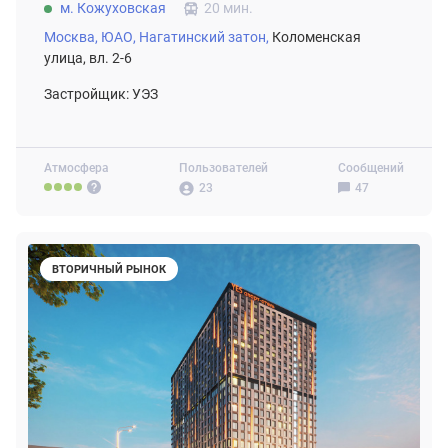
м. Кожуховская
20 мин.
Москва,
ЮАО,
Нагатинский затон,
Коломенская
улица, вл. 2-6
Застройщик: УЭЗ
Атмосфера
Пользователей
Сообщений
23
47
ВТОРИЧНЫЙ РЫНОК