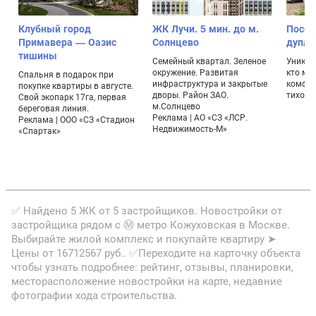
Клубный город
ЖК Лучи. 5 мин. до м.
Посел
Примавера — Оазис
Солнцево
дупле
тишины
Семейный квартал. Зеленое
Уникал
окружение. Развитая
кто ме
Спальня в подарок при
инфраструктура и закрытые
комфор
покупке квартиры в августе.
дворы. Район ЗАО.
тихом 
Свой экопарк 17га, первая
м.Солнцево
береговая линия.
Реклама | АО «СЗ «ЛСР.
Реклама | ООО «СЗ «Стадион
Недвижимость-М»
«Спартак»
✅ Найдено 5 ЖК от 5 застройщиков. Новостройки от
застройщика рядом с Ⓜ метро Кожуховская в Москве.
Выбирайте жилой комплекс и покупайте квартиру ➤
Цены от 16712567 руб.. ✅Переходите на карточку объекта
чтобы узнать подробнее: рейтинг, отзывы, планировки,
месторасположение новостройки на карте, недавние
фотографии хода строительства.