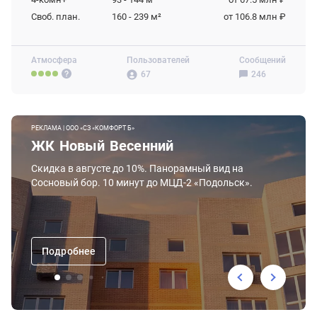
Своб. план.
160 - 239
м²
от 106.8 млн ₽
Атмосфера
Пользователей
Сообщений
67
246
РЕКЛАМА | ООО «СЗ «КОМФОРТ Б»
ЖК Новый Весенний
Скидка в августе до 10%. Панорамный вид на
Сосновый бор. 10 минут до МЦД-2 «Подольск».
Подробнее