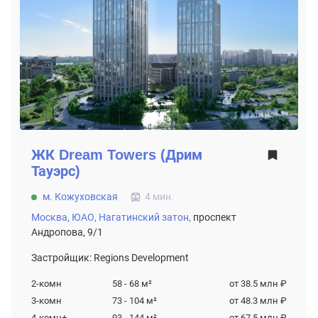
ЖК
Dream Towers (Дрим
Тауэрс)
м. Кожуховская
4 мин.
Москва,
ЮАО,
Нагатинский затон,
проспект
Андропова, 9/1
Застройщик: Regions Development
2-комн
58 - 68
м²
от 38.5 млн ₽
3-комн
73 - 104
м²
от 48.3 млн ₽
4-комн+
93 - 144
м²
от 67.5 млн ₽