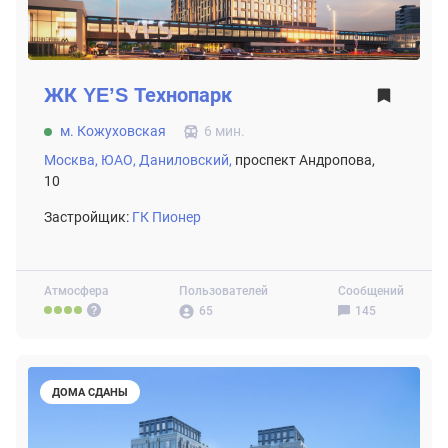
ЖК
YE’S Технопарк
м. Кожуховская
6 мин.
Москва,
ЮАО,
Даниловский,
проспект Андропова,
10
Застройщик:
ГК Пионер
Атмосфера
Пользователей
Сообщений
65
145
ДОМА СДАНЫ