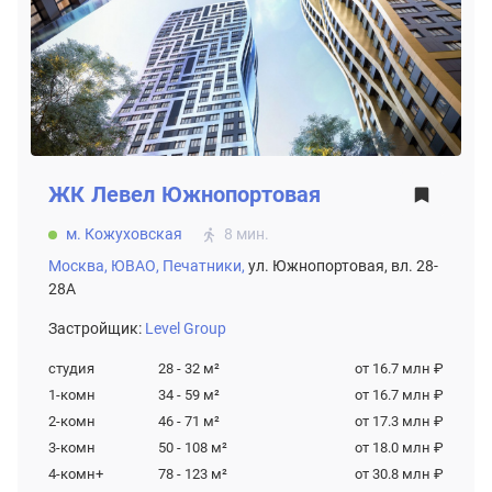
ЖК
Левел Южнопортовая
м. Кожуховская
8 мин.
Москва,
ЮВАО,
Печатники,
ул. Южнопортовая, вл. 28-
28А
Застройщик:
Level Group
студия
28 - 32
м²
от 16.7 млн ₽
1-комн
34 - 59
м²
от 16.7 млн ₽
2-комн
46 - 71
м²
от 17.3 млн ₽
3-комн
50 - 108
м²
от 18.0 млн ₽
4-комн+
78 - 123
м²
от 30.8 млн ₽